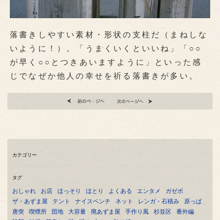
落書きしやすい素材・形状の支柱だ（まねしな
いように！）。「うまくいくといいね」「○○
が早く○○とつきあいますように」といった感
じでなぜか他人の幸せを祈る落書きが多い。
カテゴリー
タグ
おしゃれ
お店
ほっそり
ほとり
よくある
エンタメ
ガゼボ
ザ・あずま屋
テント
ナイスベンチ
ネット
レンガ・石積み
原っぱ
唐突
喫煙所
団地
大容量
廃あずま屋
手作り風
杉並区
番外編