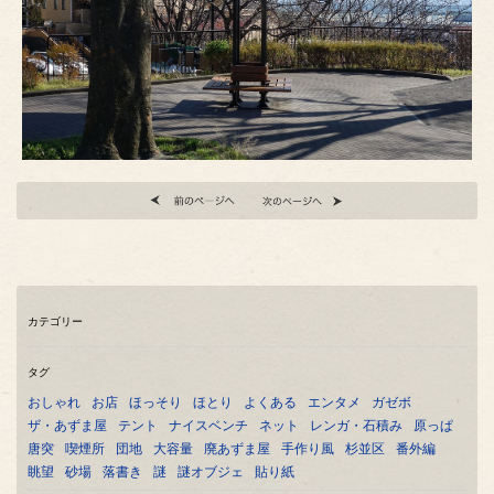
カテゴリー
タグ
おしゃれ
お店
ほっそり
ほとり
よくある
エンタメ
ガゼボ
ザ・あずま屋
テント
ナイスベンチ
ネット
レンガ・石積み
原っぱ
唐突
喫煙所
団地
大容量
廃あずま屋
手作り風
杉並区
番外編
眺望
砂場
落書き
謎
謎オブジェ
貼り紙