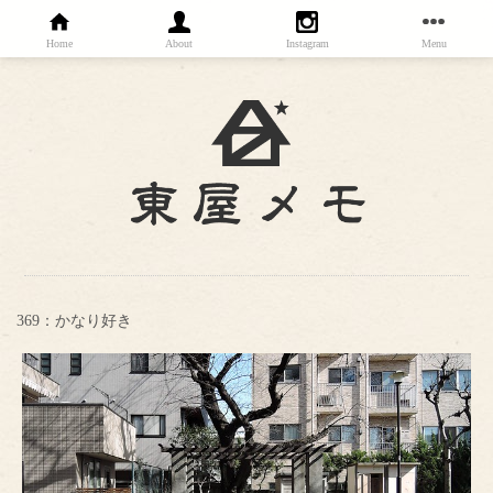
Home
About
Instagram
Menu
369：かなり好き