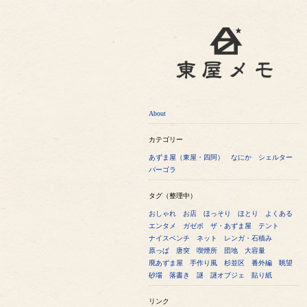
About
カテゴリー
あずま屋（東屋・四阿）
なにか
シェルター
パーゴラ
タグ（整理中）
おしゃれ
お店
ほっそり
ほとり
よくある
エンタメ
ガゼボ
ザ・あずま屋
テント
ナイスベンチ
ネット
レンガ・石積み
原っぱ
唐突
喫煙所
団地
大容量
廃あずま屋
手作り風
杉並区
番外編
眺望
砂場
落書き
謎
謎オブジェ
貼り紙
リンク