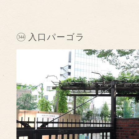
入口パーゴラ
344