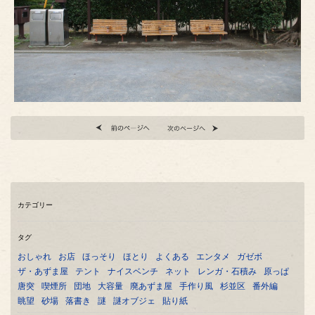
カテゴリー
タグ
おしゃれ
お店
ほっそり
ほとり
よくある
エンタメ
ガゼボ
ザ・あずま屋
テント
ナイスベンチ
ネット
レンガ・石積み
原っぱ
唐突
喫煙所
団地
大容量
廃あずま屋
手作り風
杉並区
番外編
眺望
砂場
落書き
謎
謎オブジェ
貼り紙