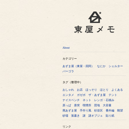
About
カテゴリー
あずま屋（東屋・四阿）
なにか
シェルター
パーゴラ
タグ（整理中）
おしゃれ
お店
ほっそり
ほとり
よくある
エンタメ
ガゼボ
ザ・あずま屋
テント
ナイスベンチ
ネット
レンガ・石積み
原っぱ
唐突
喫煙所
団地
大容量
廃あずま屋
手作り風
杉並区
番外編
眺望
砂場
落書き
謎
謎オブジェ
貼り紙
リンク