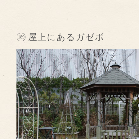
屋上にあるガゼボ
189