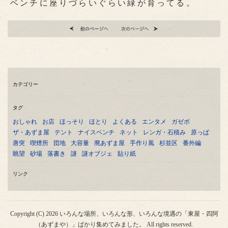
ベンチに座りづらいぐらい緑が育ってる。
カテゴリー
タグ
おしゃれ
お店
ほっそり
ほとり
よくある
エンタメ
ガゼボ
ザ・あずま屋
テント
ナイスベンチ
ネット
レンガ・石積み
原っぱ
唐突
喫煙所
団地
大容量
廃あずま屋
手作り風
杉並区
番外編
眺望
砂場
落書き
謎
謎オブジェ
貼り紙
リンク
Copyright (C) 2026 いろんな場所、いろんな形、いろんな境遇の「東屋・四阿
（あずまや）」ばかり集めてみました。 All rights reserved.